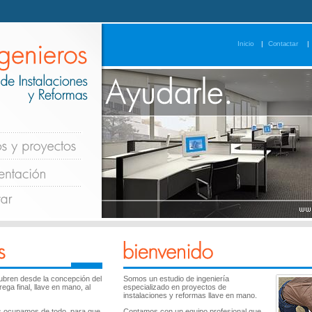
ubren desde la concepción del
Somos un estudio de ingeniería
ega final, llave en mano, al
especializado en proyectos de
instalaciones y reformas llave en mano.
 ocupamos de todo, para que
Contamos con un equipo profesional que