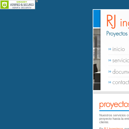
Nuestros servicios c
proyecto hasta la entr
cliente.
En
RJ Ingenieros
nos