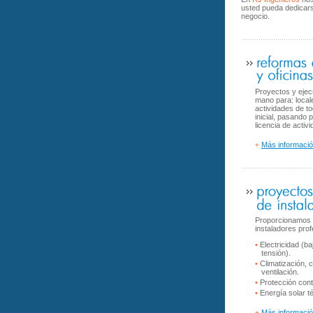
usted pueda dedicar
negocio.
Proyectos y ejec
mano para: local
actividades de t
inicial, pasando 
licencia de activi
Más informaci
+
Proporcionamos se
instaladores prof
•
Electricidad (ba
tensión).
•
Climatización, c
ventilación.
•
Protección cont
•
Energía solar té
Más informaci
+