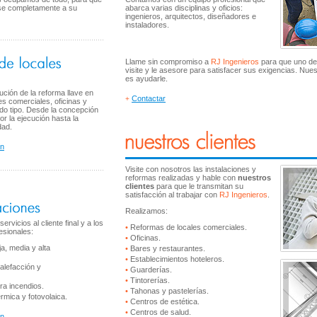
se completamente a su
abarca varias disciplinas y oficios:
ingenieros, arquitectos, diseñadores e
instaladores.
Llame sin compromiso a
RJ Ingenieros
para que uno de 
visite y le asesore para satisfacer sus exigencias. Nuest
es ayudarle.
ución de la reforma llave en
Contactar
+
es comerciales, oficinas y
odo tipo. Desde la concepción
por la ejecución hasta la
dad.
ón
Visite con nosotros las instalaciones y
reformas realizadas y hable con
nuestros
clientes
para que le transmitan su
satisfacción al trabajar con
RJ Ingenieros
.
Realizamos:
rvicios al cliente final y a los
•
Reformas de locales comerciales.
esionales:
•
Oficinas.
ja, media y alta
•
Bares y restaurantes.
•
Establecimientos hoteleros.
alefacción y
•
Guarderías.
•
Tintorerías.
ra incendios.
•
Tahonas y pastelerías.
rmica y fotovolaica.
•
Centros de estética.
•
Centros de salud.
ón